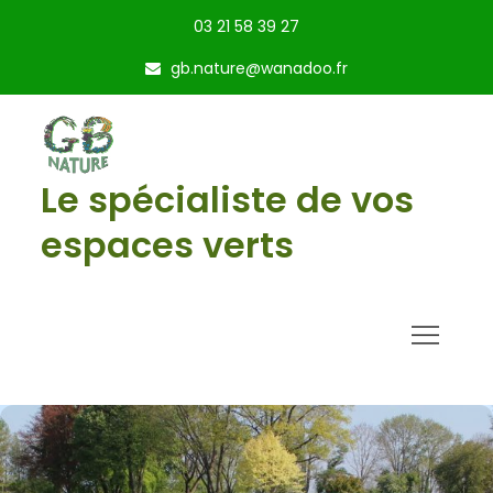
Skip
03 21 58 39 27
to
gb.nature@wanadoo.fr
content
Le spécialiste de vos
espaces verts