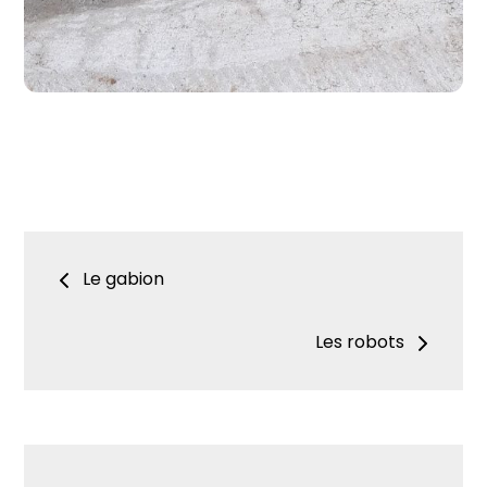
Navigation
Le gabion
de
Les robots
l’article