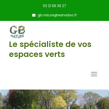
Skip
03 21 58 39 27
to
gb.nature@wanadoo.fr
content
Le spécialiste de vos
espaces verts